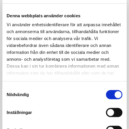
3.
Denna webbplats använder cookies
Vi använder enhetsidentifierare för att anpassa innehållet
SMS - bil klar
och annonserna till användarna, tillhandahålla funktioner
för sociala medier och analysera vår trafik. Vi
vidarebefordrar även sådana identifierare och annan
Vi smsar dig så snart din bil är klar, har vi stött på
information från din enhet till de sociala medier och
några problem som medför skillnad i kostnad eller
annons- och analysföretag som vi samarbetar med.
att vi inte kan hålla utlovad tid så kontaktar vi dig. Vi
Dessa kan i sin tur kombinera informationen med annan
gör inget utan att du är delaktig.
information som du har tillhandahållit eller som de har
samlat in när du har använt deras tjänster.
Samtyckesval
Nödvändig
4.
Inställningar
Hämtar