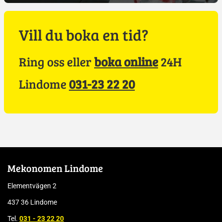
Vill du boka en tid?
Ring oss eller
boka online
24H
Lindome
031-23 22 20
Mekonomen Lindome
Elementvägen 2
437 36 Lindome
Tel.
031 - 23 22 20