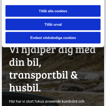
Välkommen till Mekonomen
Tillåt alla cookies
Bilverkstad
Tillåt urval
Endast nödvändiga cookies
Vi hjälper dig med
din bil,
transportbil &
husbil.
Här har vi stort fokus avseende kundvård och