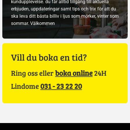
kundupplevelse. du får alltid tillgång till aktuella
erbjuden, uppdateringar samt tips och trix för att du
ska leva ditt bästa billiv i ljus som mörker, vinter som
sommar. Välkommen
Vill du boka en tid?
Ring oss eller
boka online
24H
Lindome
031 - 23 22 20